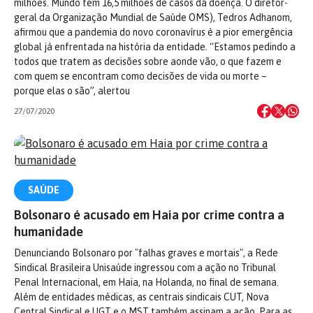
milhões. Mundo tem 16,5 milhões de casos da doença. O diretor-
geral da Organização Mundial de Saúde OMS), Tedros Adhanom,
afirmou que a pandemia do novo coronavírus é a pior emergência
global já enfrentada na história da entidade. “Estamos pedindo a
todos que tratem as decisões sobre aonde vão, o que fazem e
com quem se encontram como decisões de vida ou morte –
porque elas o são”, alertou
27/07/2020
SAÚDE
Bolsonaro é acusado em Haia por crime contra a
humanidade
Denunciando Bolsonaro por "falhas graves e mortais", a Rede
Sindical Brasileira Unisaúde ingressou com a ação no Tribunal
Penal Internacional, em Haia, na Holanda, no final de semana.
Além de entidades médicas, as centrais sindicais CUT, Nova
Central Sindical e UGT e o MST também assinam a ação. Para as