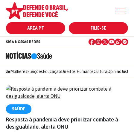
ÁREA PT
FILIE-SE
SIGA NOSSAS REDES
NOTÍCIAS
Saúde
Saúde
Mulheres
Eleições
Educação
Direitos Humanos
Cultura
Opinião
Justiça
SAÚDE
Resposta à pandemia deve priorizar combate à
desigualdade, alerta ONU