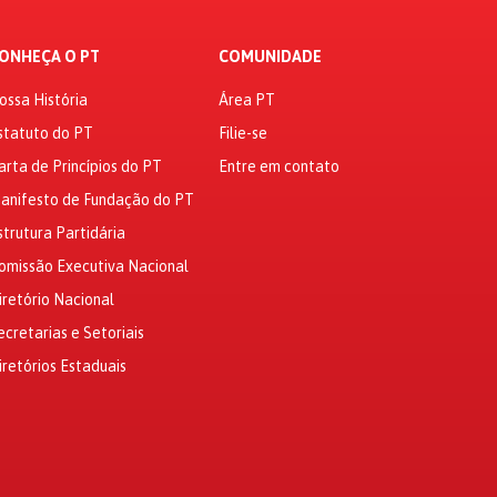
ONHEÇA O PT
COMUNIDADE
ossa História
Área PT
statuto do PT
Filie-se
arta de Princípios do PT
Entre em contato
anifesto de Fundação do PT
strutura Partidária
omissão Executiva Nacional
iretório Nacional
ecretarias e Setoriais
iretórios Estaduais