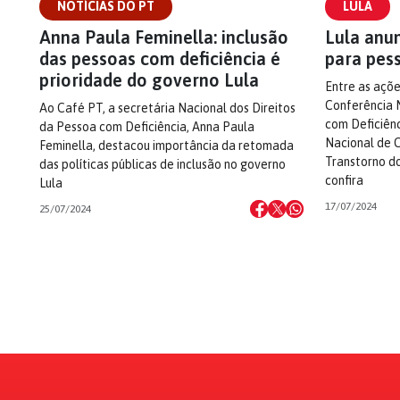
NOTÍCIAS DO PT
LULA
Anna Paula Feminella: inclusão
Lula anu
das pessoas com deficiência é
para pes
prioridade do governo Lula
Entre as açõe
Conferência 
Ao Café PT, a secretária Nacional dos Direitos
com Deficiênc
da Pessoa com Deficiência, Anna Paula
Nacional de 
Feminella, destacou importância da retomada
Transtorno do
das políticas públicas de inclusão no governo
confira
Lula
17/07/2024
25/07/2024