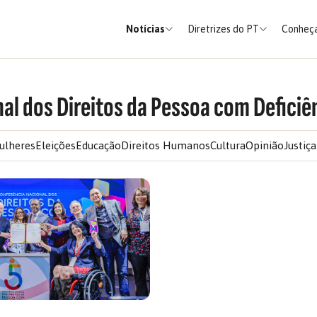
Notícias
Diretrizes do PT
Conheça
al dos Direitos da Pessoa com Deficiê
ulheres
Eleições
Educação
Direitos Humanos
Cultura
Opinião
Justiça