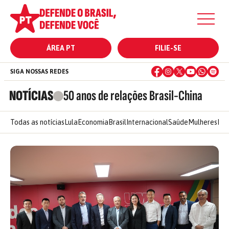
ÁREA PT
FILIE-SE
SIGA NOSSAS REDES
NOTÍCIAS
50 anos de relações Brasil-China
Todas as notícias
Lula
Economia
Brasil
Internacional
Saúde
Mulheres
Ele