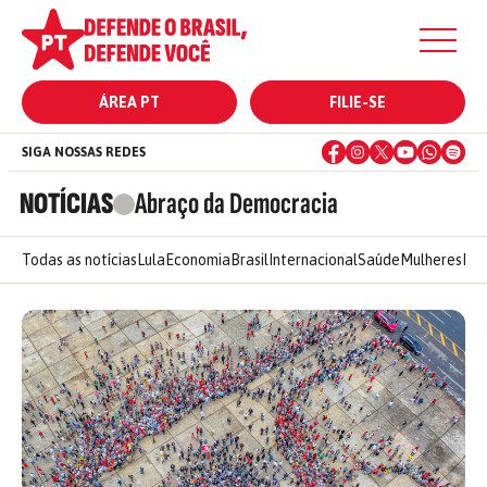
ÁREA PT
FILIE-SE
SIGA NOSSAS REDES
NOTÍCIAS
Abraço da Democracia
Todas as notícias
Lula
Economia
Brasil
Internacional
Saúde
Mulheres
Ele