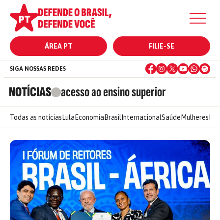
ÁREA PT
FILIE-SE
SIGA NOSSAS REDES
NOTÍCIAS
acesso ao ensino superior
Todas as notícias
Lula
Economia
Brasil
Internacional
Saúde
Mulheres
Ele