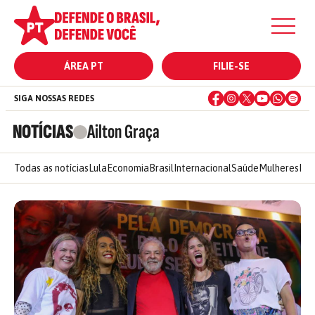
ÁREA PT
FILIE-SE
SIGA NOSSAS REDES
NOTÍCIAS
Ailton Graça
Todas as notícias
Lula
Economia
Brasil
Internacional
Saúde
Mulheres
Ele