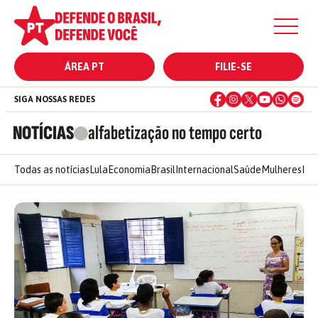
ÁREA PT
FILIE-SE
SIGA NOSSAS REDES
NOTÍCIAS
alfabetização no tempo certo
Todas as notícias
Lula
Economia
Brasil
Internacional
Saúde
Mulheres
Ele