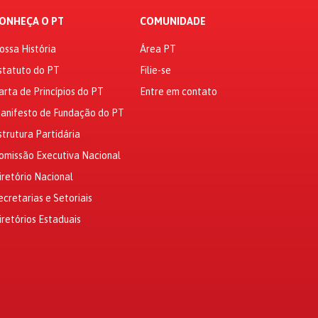
ONHEÇA O PT
COMUNIDADE
ossa História
Área PT
statuto do PT
Filie-se
arta de Princípios do PT
Entre em contato
anifesto de Fundação do PT
strutura Partidária
omissão Executiva Nacional
iretório Nacional
ecretarias e Setoriais
iretórios Estaduais