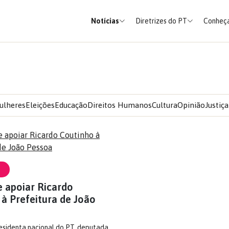
Notícias
Diretrizes do PT
Conheça
ulheres
Eleições
Educação
Direitos Humanos
Cultura
Opinião
Justiça
e apoiar Ricardo
 à Prefeitura de João
esidenta nacional do PT, deputada