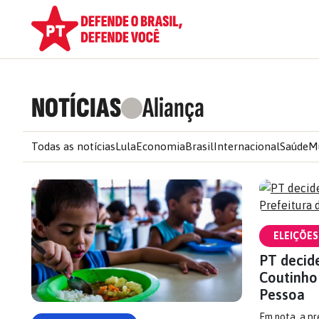
NOTÍCIAS
Aliança
Todas as notícias
Lula
Economia
Brasil
Internacional
Saúde
M
ELEIÇÕES
PT decid
Coutinho
Pessoa
Em nota, a pr