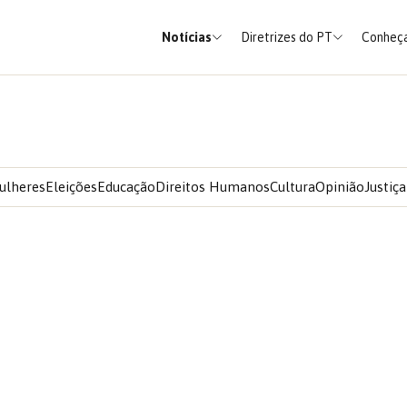
Notícias
Diretrizes do PT
Conheça
ulheres
Eleições
Educação
Direitos Humanos
Cultura
Opinião
Justiça