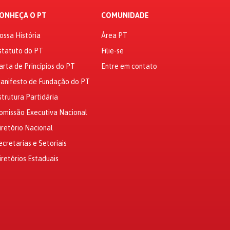
ONHEÇA O PT
COMUNIDADE
ossa História
Área PT
statuto do PT
Filie-se
arta de Princípios do PT
Entre em contato
anifesto de Fundação do PT
strutura Partidária
omissão Executiva Nacional
iretório Nacional
ecretarias e Setoriais
iretórios Estaduais