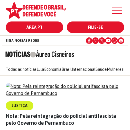
ÁREA PT
FILIE-SE
SIGA NOSSAS REDES
NOTÍCIAS
Áureo Cisneiros
Todas as notícias
Lula
Economia
Brasil
Internacional
Saúde
Mulheres
Ele
JUSTIÇA
Nota: Pela reintegração do policial antifascista
pelo Governo de Pernambuco