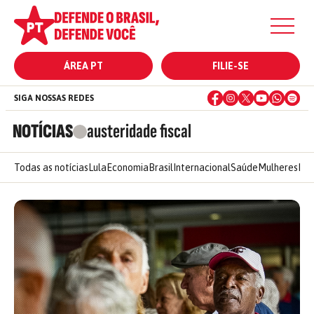
ÁREA PT
FILIE-SE
SIGA NOSSAS REDES
NOTÍCIAS
austeridade fiscal
Todas as notícias
Lula
Economia
Brasil
Internacional
Saúde
Mulheres
Ele