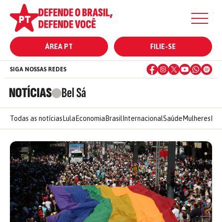
ÁREA PT
FILIE-SE
SIGA NOSSAS REDES
NOTÍCIAS
Bel Sá
Todas as notícias
Lula
Economia
Brasil
Internacional
Saúde
Mulheres
Ele