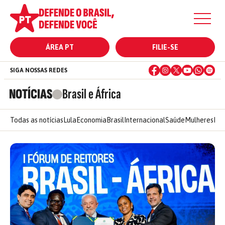
ÁREA PT
FILIE-SE
SIGA NOSSAS REDES
NOTÍCIAS
Brasil e África
Todas as notícias
Lula
Economia
Brasil
Internacional
Saúde
Mulheres
Ele