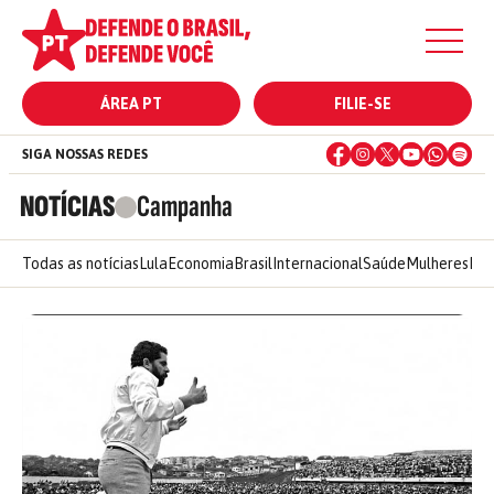
ÁREA PT
FILIE-SE
SIGA NOSSAS REDES
NOTÍCIAS
Campanha
Todas as notícias
Lula
Economia
Brasil
Internacional
Saúde
Mulheres
Ele