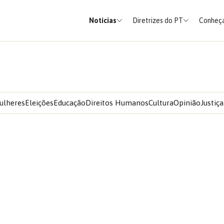
Notícias
Diretrizes do PT
Conheça
ulheres
Eleições
Educação
Direitos Humanos
Cultura
Opinião
Justiça