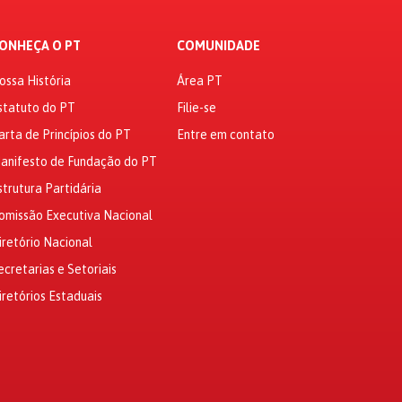
ONHEÇA O PT
COMUNIDADE
ossa História
Área PT
statuto do PT
Filie-se
arta de Princípios do PT
Entre em contato
anifesto de Fundação do PT
strutura Partidária
omissão Executiva Nacional
iretório Nacional
ecretarias e Setoriais
iretórios Estaduais