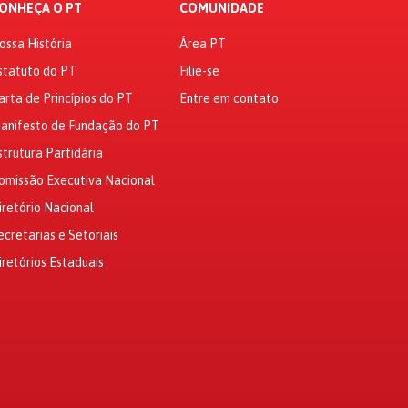
ONHEÇA O PT
COMUNIDADE
ossa História
Área PT
statuto do PT
Filie-se
arta de Princípios do PT
Entre em contato
anifesto de Fundação do PT
strutura Partidária
omissão Executiva Nacional
iretório Nacional
ecretarias e Setoriais
iretórios Estaduais