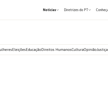
Notícias
Diretrizes do PT
Conheça
ulheres
Eleições
Educação
Direitos Humanos
Cultura
Opinião
Justiça