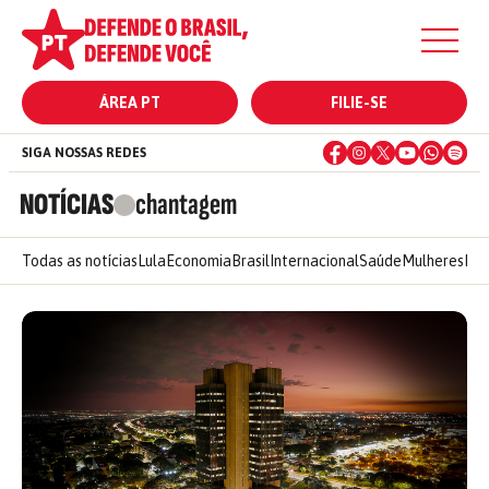
ÁREA PT
FILIE-SE
SIGA NOSSAS REDES
NOTÍCIAS
chantagem
Todas as notícias
Lula
Economia
Brasil
Internacional
Saúde
Mulheres
Ele