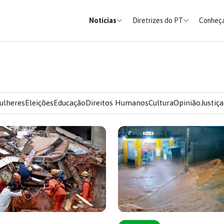
Notícias
Diretrizes do PT
Conheça
ulheres
Eleições
Educação
Direitos Humanos
Cultura
Opinião
Justiça