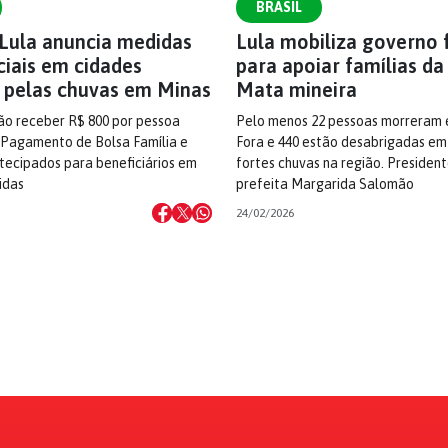
BRASIL
Lula anuncia medidas
Lula mobiliza governo 
iais em cidades
para apoiar famílias d
s pelas chuvas em Minas
Mata mineira
ão receber R$ 800 por pessoa
Pelo menos 22 pessoas morreram 
 Pagamento de Bolsa Família e
Fora e 440 estão desabrigadas em
tecipados para beneficiários em
fortes chuvas na região. Presiden
idas
prefeita Margarida Salomão
24/02/2026