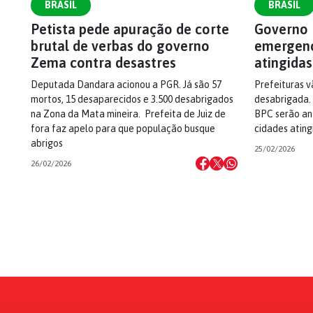
BRASIL
BRASIL
Petista pede apuração de corte
Governo 
brutal de verbas do governo
emergenc
Zema contra desastres
atingida
Deputada Dandara acionou a PGR. Já são 57
Prefeituras v
mortos, 15 desaparecidos e 3.500 desabrigados
desabrigada.
na Zona da Mata mineira. Prefeita de Juiz de
BPC serão an
fora faz apelo para que população busque
cidades ating
abrigos
25/02/2026
26/02/2026