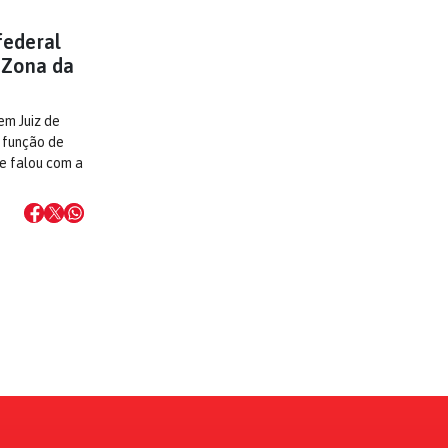
federal
a Zona da
em Juiz de
 função de
te falou com a