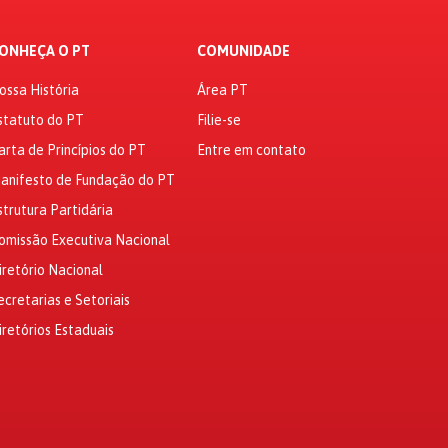
ONHEÇA O PT
COMUNIDADE
ossa História
Área PT
statuto do PT
Filie-se
arta de Princípios do PT
Entre em contato
anifesto de Fundação do PT
strutura Partidária
omissão Executiva Nacional
iretório Nacional
ecretarias e Setoriais
iretórios Estaduais