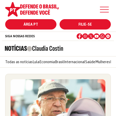
ÁREA PT
FILIE-SE
SIGA NOSSAS REDES
NOTÍCIAS
Claudia Costin
Todas as notícias
Lula
Economia
Brasil
Internacional
Saúde
Mulheres
Ele