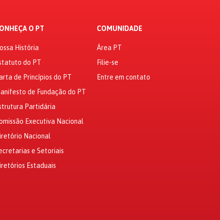
ONHEÇA O PT
COMUNIDADE
ossa História
Área PT
statuto do PT
Filie-se
arta de Princípios do PT
Entre em contato
anifesto de Fundação do PT
strutura Partidária
omissão Executiva Nacional
iretório Nacional
ecretarias e Setoriais
iretórios Estaduais