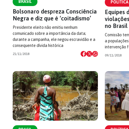
BRASIL
POLÍTICA
Bolsonaro despreza Consciência
Equipes 
Negra e diz que é ‘coitadismo’
violaçõe
no Brasil
Presidente eleito não emitiu nenhum
comunicado sobre a importância da data;
Comissão tem
durante a campanha, ele negou escravidão e a
a populações 
consequente dívida histórica
intervenção f
21/11/2018
09/11/2018