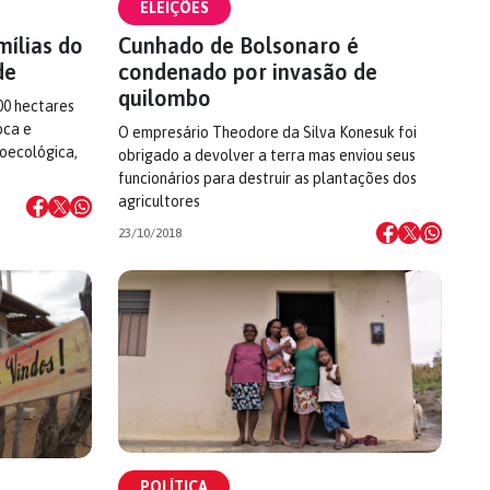
ELEIÇÕES
mílias do
Cunhado de Bolsonaro é
de
condenado por invasão de
quilombo
00 hectares
oca e
O empresário Theodore da Silva Konesuk foi
roecológica,
obrigado a devolver a terra mas enviou seus
funcionários para destruir as plantações dos
agricultores
23/10/2018
POLÍTICA