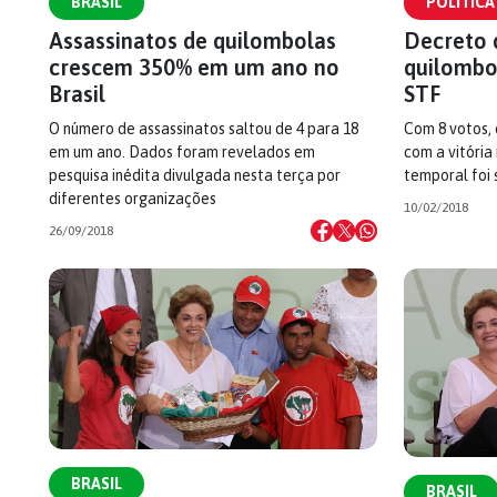
BRASIL
POLÍTICA
Assassinatos de quilombolas
Decreto 
crescem 350% em um ano no
quilombol
Brasil
STF
O número de assassinatos saltou de 4 para 18
Com 8 votos, 
em um ano. Dados foram revelados em
com a vitória
pesquisa inédita divulgada nesta terça por
temporal foi 
diferentes organizações
10/02/2018
26/09/2018
BRASIL
BRASIL