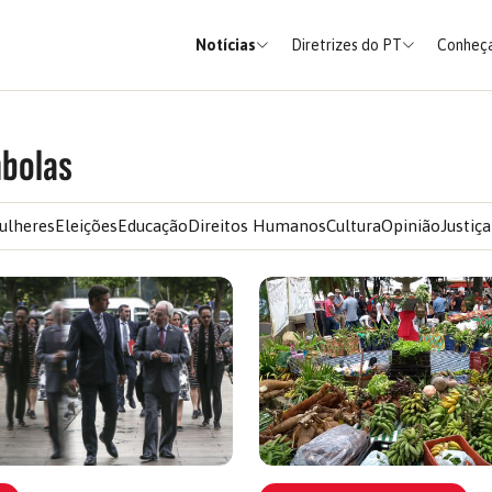
Notícias
Diretrizes do PT
Conheça
bolas
ulheres
Eleições
Educação
Direitos Humanos
Cultura
Opinião
Justiça