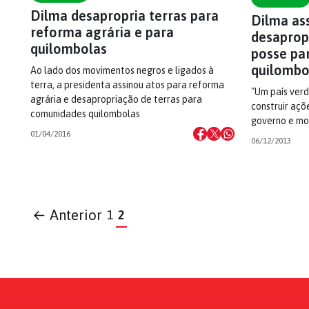
Dilma desapropria terras para
Dilma as
reforma agrária e para
desaprop
quilombolas
posse pa
quilombo
Ao lado dos movimentos negros e ligados à
terra, a presidenta assinou atos para reforma
"Um país ver
agrária e desapropriação de terras para
construir açõe
comunidades quilombolas
governo e mov
01/04/2016
06/12/2013
← Anterior
1
2