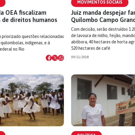
MOVIMENTOS SOCIAIS
da OEA fiscalizam
Juiz manda despejar fa
s de direitos humanos
Quilombo Campo Gran
Com decisão, serão destruídos 1.2
de lavoura de milho, feijão, mandi
 priorizado questões relacionadas
abóbora, 40 hectares de horta ag
quilombolas, indígenas, e à
520 hectares de café
ederal no Rio
09/11/2018