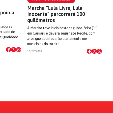
Marcha “Lula Livre, Lula
poio a
Inocente” percorrerá 100
quilômetros
lhadoras
A Marcha teve início nesta segunda-feira (16)
mercado de
em Caruaru e deverá seguir até Recife, com
 e igualdade
atos que acontecerão diariamente nos
municípios do roteiro
16/07/2018