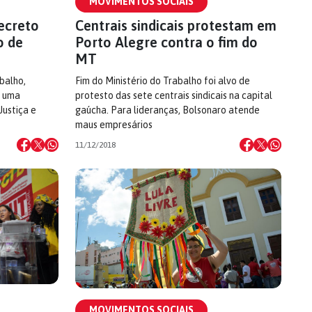
MOVIMENTOS SOCIAIS
ecreto
Centrais sindicais protestam em
o de
Porto Alegre contra o fim do
MT
balho,
Fim do Ministério do Trabalho foi alvo de
r uma
protesto das sete centrais sindicais na capital
Justiça e
gaúcha. Para lideranças, Bolsonaro atende
maus empresários
11/12/2018
MOVIMENTOS SOCIAIS