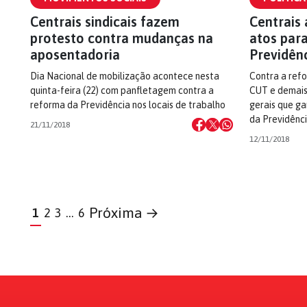
Centrais sindicais fazem
Centrais
protesto contra mudanças na
atos par
aposentadoria
Previdên
Dia Nacional de mobilização acontece nesta
Contra a ref
quinta-feira (22) com panfletagem contra a
CUT e demais 
reforma da Previdência nos locais de trabalho
gerais que ga
da Previdênc
21/11/2018
12/11/2018
Próxima →
1
2
3
…
6