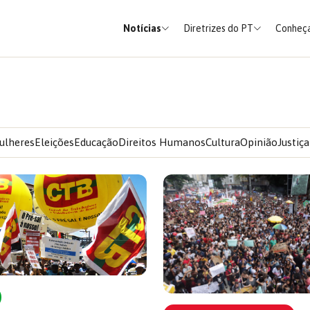
Notícias
Diretrizes do PT
Conheça
ulheres
Eleições
Educação
Direitos Humanos
Cultura
Opinião
Justiça