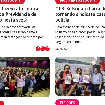
TOS SOCIAIS
MOVIMENTOS SOCIAIS
 fazem ato contra
CTB: Bolsonaro baixa d
da Previdência de
tornando sindicato cas
o nesta sexta
polícia
 de Jair for aprovada, as
Com extinção do Ministério do Tra
 brasileiras serão as mais
registro de sindicatos passou a se
. Manifestações ocorrerão por
responsabilidade do Ministério da 
Segurança Pública
11/01/2019
ELEIÇÕES