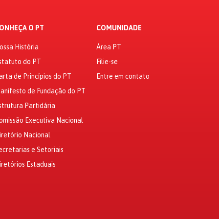
ONHEÇA O PT
COMUNIDADE
ossa História
Área PT
statuto do PT
Filie-se
arta de Princípios do PT
Entre em contato
anifesto de Fundação do PT
strutura Partidária
omissão Executiva Nacional
iretório Nacional
ecretarias e Setoriais
iretórios Estaduais