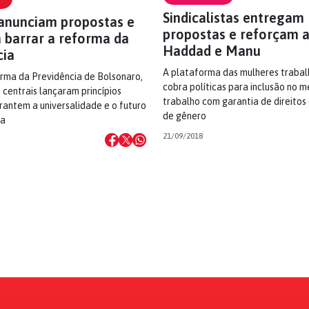
Sindicalistas entregam
 anunciam propostas e
propostas e reforçam a
a barrar a reforma da
Haddad e Manu
cia
A plataforma das mulheres traba
orma da Previdência de Bolsonaro,
cobra políticas para inclusão no 
centrais lançaram princípios
trabalho com garantia de direitos
rantem a universalidade e o futuro
de gênero
ia
21/09/2018