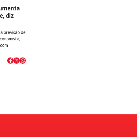
aumenta
, diz
a previsão de
economista,
s com