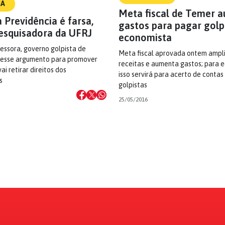
IA
Meta fiscal de Temer 
a Previdência é farsa,
gastos para pagar golpe
esquisadora da UFRJ
economista
essora, governo golpista de
Meta fiscal aprovada ontem ampli
a esse argumento para promover
receitas e aumenta gastos; para 
i retirar direitos dos
isso servirá para acerto de conta
s
golpistas
25/05/2016