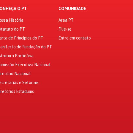
ONHEÇA O PT
COMUNIDADE
ossa História
Área PT
statuto do PT
Filie-se
arta de Princípios do PT
Entre em contato
anifesto de Fundação do PT
strutura Partidária
omissão Executiva Nacional
iretório Nacional
ecretarias e Setoriais
iretórios Estaduais