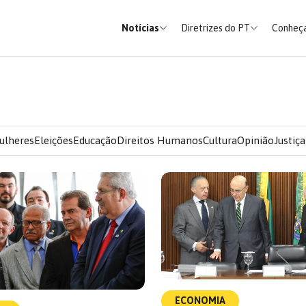
Notícias
Diretrizes do PT
Conheça
ulheres
Eleições
Educação
Direitos Humanos
Cultura
Opinião
Justiça
ECONOMIA