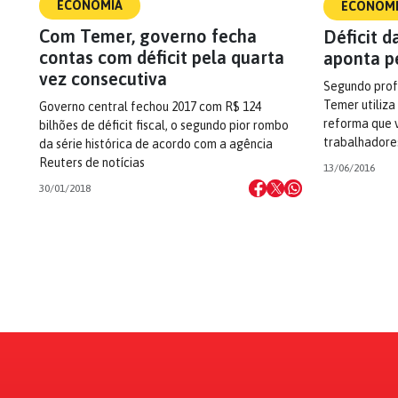
ECONOMIA
ECONOM
Com Temer, governo fecha
Déficit d
contas com déficit pela quarta
aponta p
vez consecutiva
Segundo prof
Temer utiliz
Governo central fechou 2017 com R$ 124
reforma que va
bilhões de déficit fiscal, o segundo pior rombo
trabalhadore
da série histórica de acordo com a agência
Reuters de notícias
13/06/2016
30/01/2018