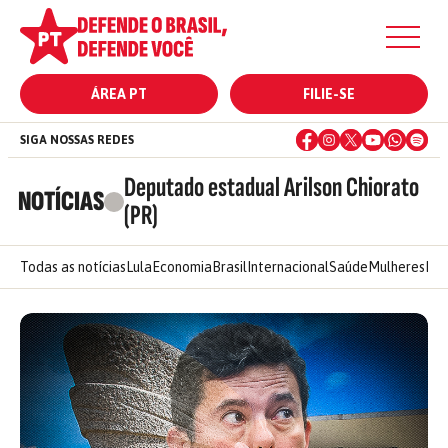
ÁREA PT
FILIE-SE
SIGA NOSSAS REDES
Deputado estadual Arilson Chiorato
NOTÍCIAS
(PR)
Todas as notícias
Lula
Economia
Brasil
Internacional
Saúde
Mulheres
Ele