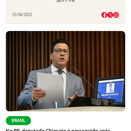
do PT-`PR
15/04/2023
BRASIL
No PR, deputado Chiorato é perseguido após