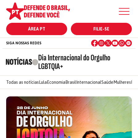
ÁREA PT
FILIE-SE
SIGA NOSSAS REDES
Dia Internacional do Orgulho
NOTÍCIAS
LGBTQIA+
Todas as notícias
Lula
Economia
Brasil
Internacional
Saúde
Mulheres
Ele