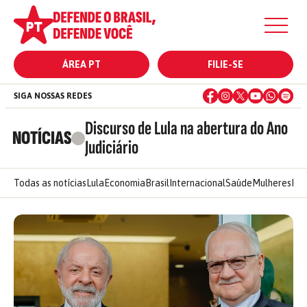
ÁREA PT
FILIE-SE
SIGA NOSSAS REDES
Discurso de Lula na abertura do Ano
NOTÍCIAS
Judiciário
Todas as notícias
Lula
Economia
Brasil
Internacional
Saúde
Mulheres
Ele