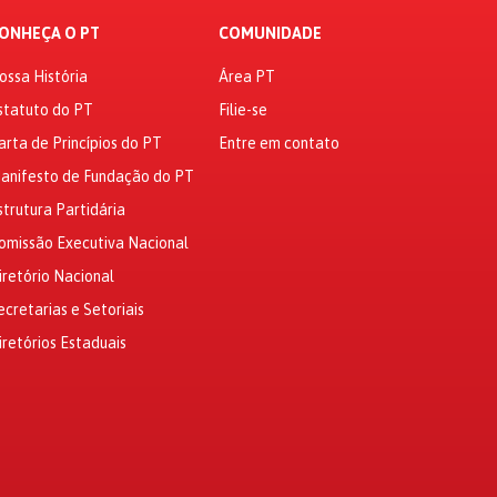
ONHEÇA O PT
COMUNIDADE
ossa História
Área PT
statuto do PT
Filie-se
arta de Princípios do PT
Entre em contato
anifesto de Fundação do PT
strutura Partidária
omissão Executiva Nacional
iretório Nacional
ecretarias e Setoriais
iretórios Estaduais