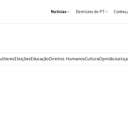
Notícias
Diretrizes do PT
Conheça
ulheres
Eleições
Educação
Direitos Humanos
Cultura
Opinião
Justiça