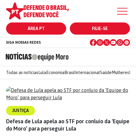
ÁREA PT
FILIE-SE
SIGA NOSSAS REDES
NOTÍCIAS
equipe Moro
Todas as notícias
Lula
Economia
Brasil
Internacional
Saúde
Mulheres
Ele
JUSTIÇA
Defesa de Lula apela ao STF por conluio da ‘Equipe
do Moro’ para perseguir Lula