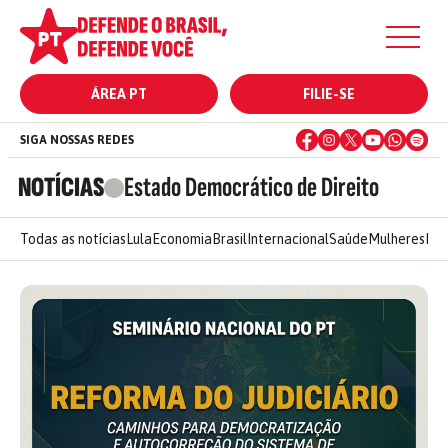
ÁREA PT
FILIE-SE
SIGA NOSSAS REDES
NOTÍCIAS
Estado Democrático de Direito
Todas as notícias
Lula
Economia
Brasil
Internacional
Saúde
Mulheres
Ele