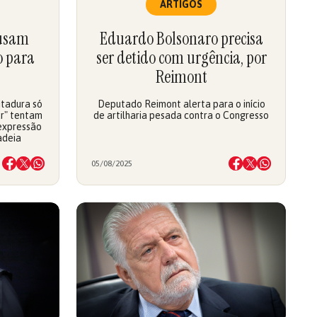
ARTIGOS
 usam
Eduardo Bolsonaro precisa
o para
ser detido com urgência, por
Reimont
itadura só
Deputado Reimont alerta para o início
ar" tentam
de artilharia pesada contra o Congresso
 expressão
adeia
05/08/2025