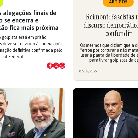
ARTIGOS
 alegações finais de
Reimont: Fascistas
o se encerra e
discurso democrátic
ão fica mais próxima
confundir
 golpista está em prisão
as deve ser enviado à cadeia após
Os mesmos que diziam que a d
nação definitiva confirmada pelo
“errou por torturar e não mat
usar a pauta da liberdade de
unal Federal
para livrar golpistas da c
07/08/2025