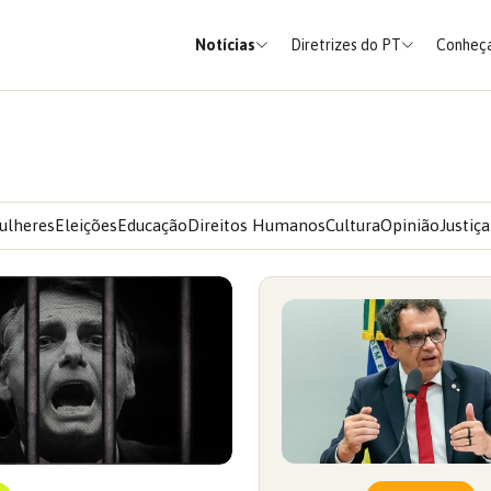
Notícias
Diretrizes do PT
Conheça
ulheres
Eleições
Educação
Direitos Humanos
Cultura
Opinião
Justiça