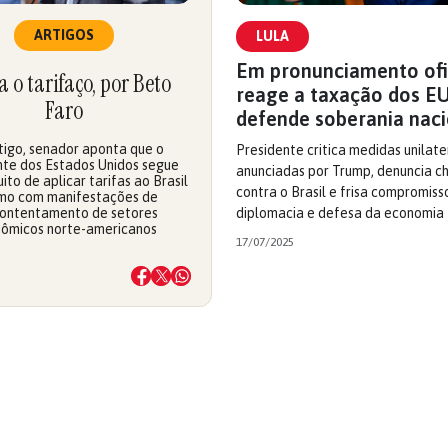
ARTIGOS
LULA
Em pronunciamento ofic
 o tarifaço, por Beto
reage a taxação dos E
Faro
defende soberania naci
tigo, senador aponta que o
Presidente critica medidas unilate
nte dos Estados Unidos segue
anunciadas por Trump, denuncia 
ito de aplicar tarifas ao Brasil
contra o Brasil e frisa compromis
o com manifestações de
ontentamento de setores
diplomacia e defesa da economia
ômicos norte-americanos
17/07/2025