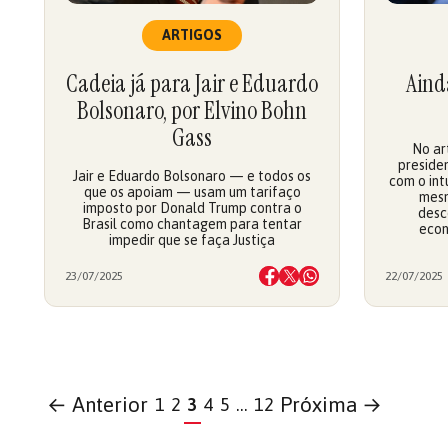
ARTIGOS
Cadeia já para Jair e Eduardo
Ainda
Bolsonaro, por Elvino Bohn
Gass
No ar
preside
Jair e Eduardo Bolsonaro — e todos os
com o intu
que os apoiam — usam um tarifaço
mesm
imposto por Donald Trump contra o
desc
Brasil como chantagem para tentar
econ
impedir que se faça Justiça
23/07/2025
22/07/2025
← Anterior
Próxima →
1
2
3
4
5
…
12