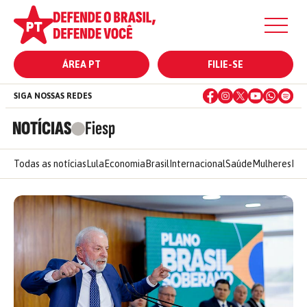
ÁREA PT
FILIE-SE
SIGA NOSSAS REDES
NOTÍCIAS
Fiesp
Todas as notícias
Lula
Economia
Brasil
Internacional
Saúde
Mulheres
Ele