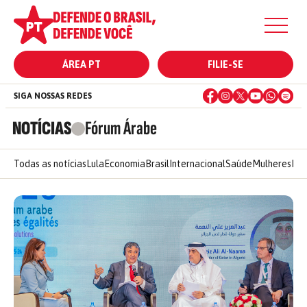
ÁREA PT
FILIE-SE
SIGA NOSSAS REDES
NOTÍCIAS
Fórum Árabe
Todas as notícias
Lula
Economia
Brasil
Internacional
Saúde
Mulheres
Ele