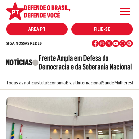
ÁREA PT
FILIE-SE
SIGA NOSSAS REDES
Frente Ampla em Defesa da
NOTÍCIAS
Democracia e da Soberania Nacional
Todas as notícias
Lula
Economia
Brasil
Internacional
Saúde
Mulheres
Ele