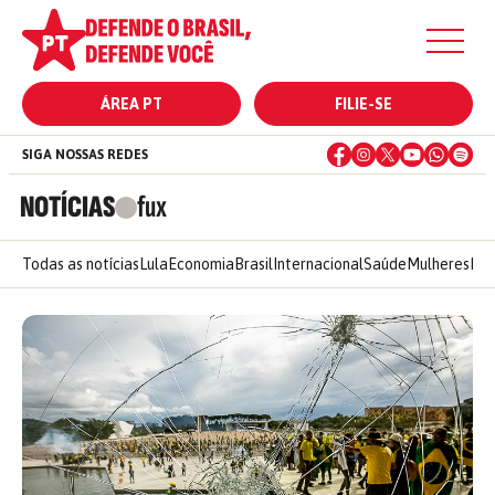
ÁREA PT
FILIE-SE
SIGA NOSSAS REDES
NOTÍCIAS
fux
Todas as notícias
Lula
Economia
Brasil
Internacional
Saúde
Mulheres
Ele