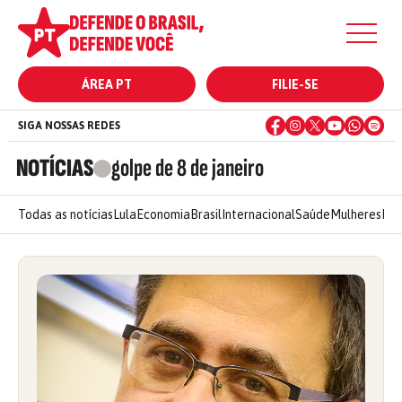
ÁREA PT
FILIE-SE
SIGA NOSSAS REDES
NOTÍCIAS
golpe de 8 de janeiro
Todas as notícias
Lula
Economia
Brasil
Internacional
Saúde
Mulheres
Ele