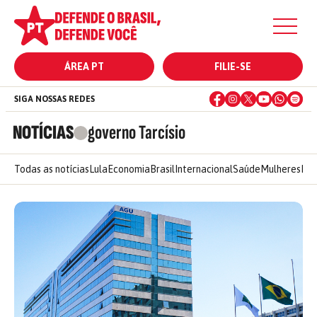
ÁREA PT
FILIE-SE
SIGA NOSSAS REDES
NOTÍCIAS
governo Tarcísio
Todas as notícias
Lula
Economia
Brasil
Internacional
Saúde
Mulheres
Ele