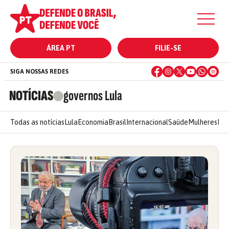
ÁREA PT
FILIE-SE
SIGA NOSSAS REDES
NOTÍCIAS
governos Lula
Todas as notícias
Lula
Economia
Brasil
Internacional
Saúde
Mulheres
Ele