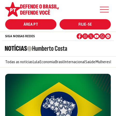
ÁREA PT
FILIE-SE
SIGA NOSSAS REDES
NOTÍCIAS
Humberto Costa
Todas as notícias
Lula
Economia
Brasil
Internacional
Saúde
Mulheres
Ele