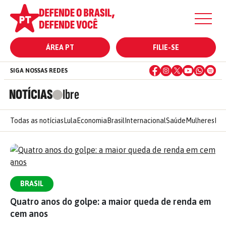
ÁREA PT
FILIE-SE
SIGA NOSSAS REDES
NOTÍCIAS
Ibre
Todas as notícias
Lula
Economia
Brasil
Internacional
Saúde
Mulheres
Ele
BRASIL
Quatro anos do golpe: a maior queda de renda em
cem anos