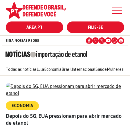
ÁREA PT
FILIE-SE
SIGA NOSSAS REDES
NOTÍCIAS
importação de etanol
Todas as notícias
Lula
Economia
Brasil
Internacional
Saúde
Mulheres
Ele
ECONOMIA
Depois do 5G, EUA pressionam para abrir mercado
de etanol