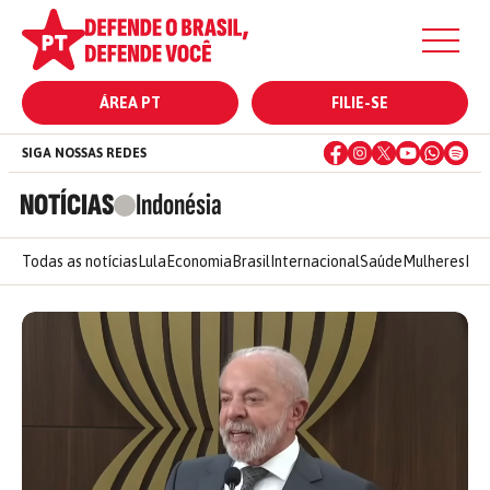
ÁREA PT
FILIE-SE
SIGA NOSSAS REDES
NOTÍCIAS
Indonésia
Todas as notícias
Lula
Economia
Brasil
Internacional
Saúde
Mulheres
Ele