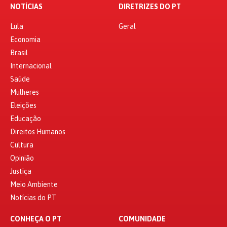
Educação
Direitos Humanos
Cultura
Opinião
Justiça
Meio Ambiente
Notícias do PT
CONHEÇA O PT
COMUNIDADE
Nossa História
Área PT
Estatuto do PT
Filie-se
Carta de Princípios do PT
Entre em contato
Manifesto de Fundação do PT
Estrutura Partidária
Comissão Executiva Nacional
Diretório Nacional
Secretarias e Setoriais