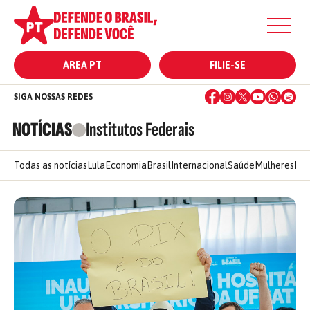
ÁREA PT
FILIE-SE
SIGA NOSSAS REDES
NOTÍCIAS
Institutos Federais
Todas as notícias
Lula
Economia
Brasil
Internacional
Saúde
Mulheres
Ele