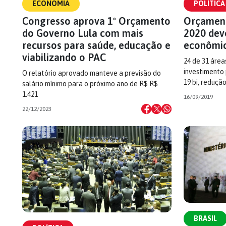
ECONOMIA
POLÍTICA
Congresso aprova 1º Orçamento
Orçament
do Governo Lula com mais
2020 dev
recursos para saúde, educação e
econômic
viabilizando o PAC
24 de 31 área
investimento 
O relatório aprovado manteve a previsão do
19 bi, reduçã
salário mínimo para o próximo ano de R$ R$
1.421
16/09/2019
22/12/2023
BRASIL