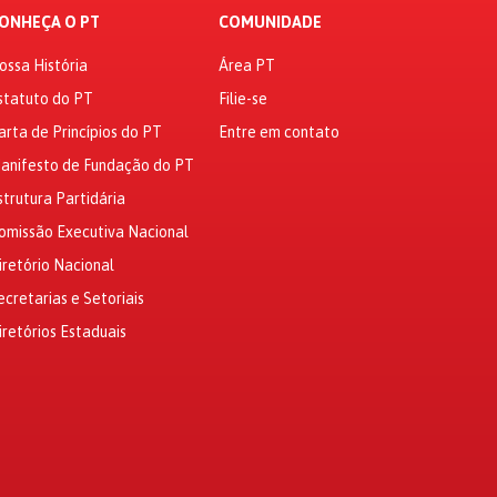
ONHEÇA O PT
COMUNIDADE
ossa História
Área PT
statuto do PT
Filie-se
arta de Princípios do PT
Entre em contato
anifesto de Fundação do PT
strutura Partidária
omissão Executiva Nacional
iretório Nacional
ecretarias e Setoriais
iretórios Estaduais