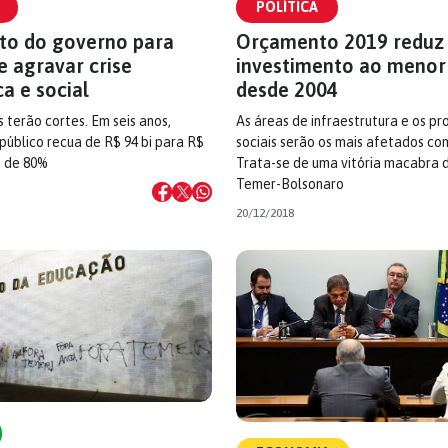
POLÍTICA
o do governo para
Orçamento 2019 reduz
e agravar crise
investimento ao menor
a e social
desde 2004
s terão cortes. Em seis anos,
As áreas de infraestrutura e os p
público recua de R$ 94 bi para R$
sociais serão os mais afetados com
o de 80%
Trata-se de uma vitória macabra 
Temer-Bolsonaro
20/12/2018