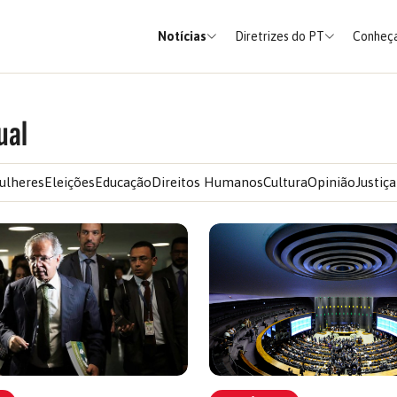
Notícias
Diretrizes do PT
Conheça
ual
ulheres
Eleições
Educação
Direitos Humanos
Cultura
Opinião
Justiça