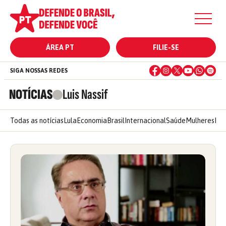
ÁREA PT
FILIE-SE
SIGA NOSSAS REDES
NOTÍCIAS
Luis Nassif
Todas as notícias
Lula
Economia
Brasil
Internacional
Saúde
Mulheres
Ele