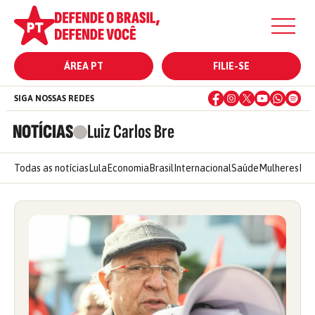
ÁREA PT
FILIE-SE
SIGA NOSSAS REDES
NOTÍCIAS
Luiz Carlos Bre
Todas as notícias
Lula
Economia
Brasil
Internacional
Saúde
Mulheres
Ele