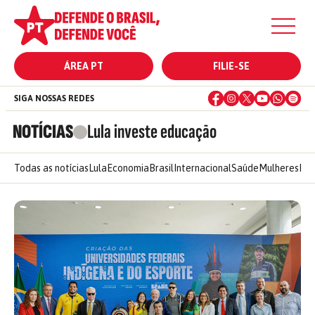
ÁREA PT
FILIE-SE
SIGA NOSSAS REDES
NOTÍCIAS
Lula investe educação
Todas as notícias
Lula
Economia
Brasil
Internacional
Saúde
Mulheres
Ele