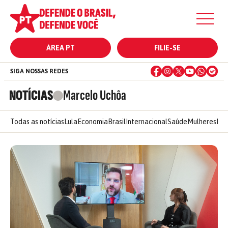
ÁREA PT
FILIE-SE
SIGA NOSSAS REDES
NOTÍCIAS
Marcelo Uchôa
Todas as notícias
Lula
Economia
Brasil
Internacional
Saúde
Mulheres
Ele