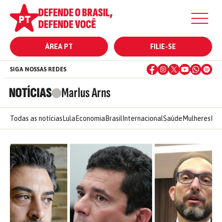
ÁREA PT
FILIE-SE
SIGA NOSSAS REDES
NOTÍCIAS
Marlus Arns
Todas as notícias
Lula
Economia
Brasil
Internacional
Saúde
Mulheres
Ele