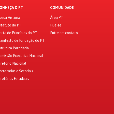
ONHEÇA O PT
COMUNIDADE
ossa História
Área PT
statuto do PT
Filie-se
arta de Princípios do PT
Entre em contato
anifesto de Fundação do PT
strutura Partidária
omissão Executiva Nacional
iretório Nacional
ecretarias e Setoriais
iretórios Estaduais