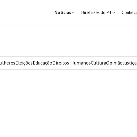
Notícias
Diretrizes do PT
Conheça
ulheres
Eleições
Educação
Direitos Humanos
Cultura
Opinião
Justiça