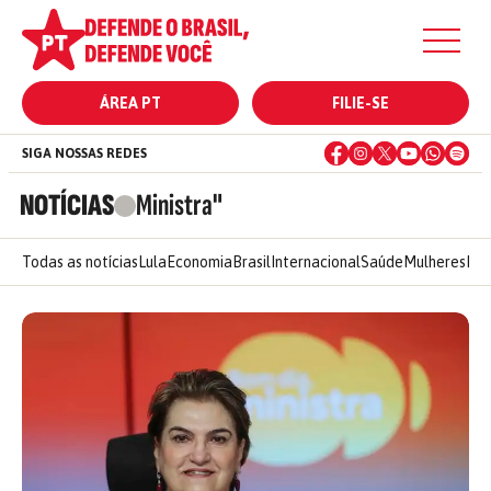
ÁREA PT
FILIE-SE
SIGA NOSSAS REDES
NOTÍCIAS
Ministra"
Todas as notícias
Lula
Economia
Brasil
Internacional
Saúde
Mulheres
Ele