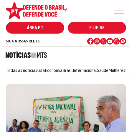
ÁREA PT
FILIE-SE
SIGA NOSSAS REDES
NOTÍCIAS
MTS
Todas as notícias
Lula
Economia
Brasil
Internacional
Saúde
Mulheres
Ele